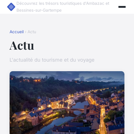
Découvrez les trésors touristiques d'Ambazac et
Bessines-sur-Gartempe
Accueil
› Actu
Actu
L'actualité du tourisme et du voyage