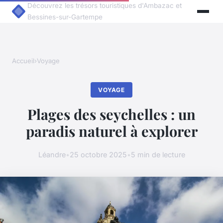
Découvrez les trésors touristiques d'Ambazac et
Bessines-sur-Gartempe
Accueil
›
Voyage
VOYAGE
Plages des seychelles : un
paradis naturel à explorer
Léandre
•
25 octobre 2025
•
5 min de lecture